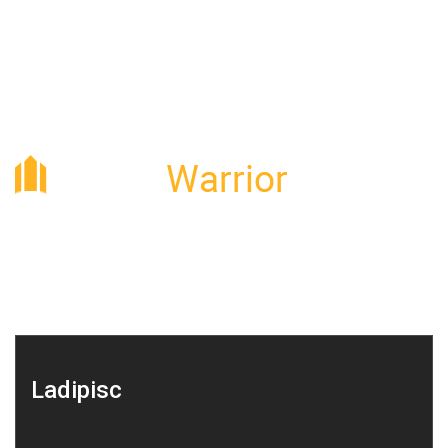
Lorem ipsum dolor sit amet, consectetur adipisc ing ipsum dolor
sit ame.
Ladipisc