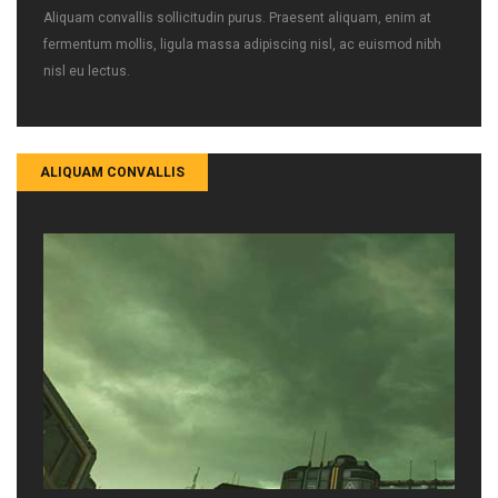
Aliquam convallis sollicitudin purus. Praesent aliquam, enim at
fermentum mollis, ligula massa adipiscing nisl, ac euismod nibh
nisl eu lectus.
ALIQUAM CONVALLIS