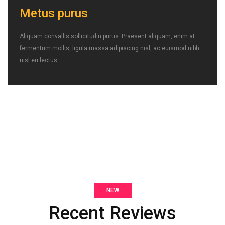
Metus purus
Aliquam convallis sollicitudin purus. Praesent aliquam, enim at
fermentum mollis, ligula massa adipiscing nisl, ac euismod nibh
nisl eu lectus.
NEW
Recent Reviews